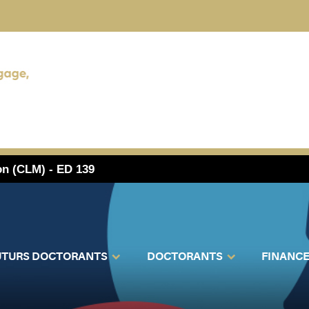
on (CLM) - ED 139
UTURS DOCTORANTS
DOCTORANTS
FINANC