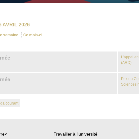
 AVRIL 2026
te semaine
Ce mois-ci
L’appel an
urnée
(ARD)
Prix du Co
urnée
Sciences 
nda courant
rre<
Travailler à l'université