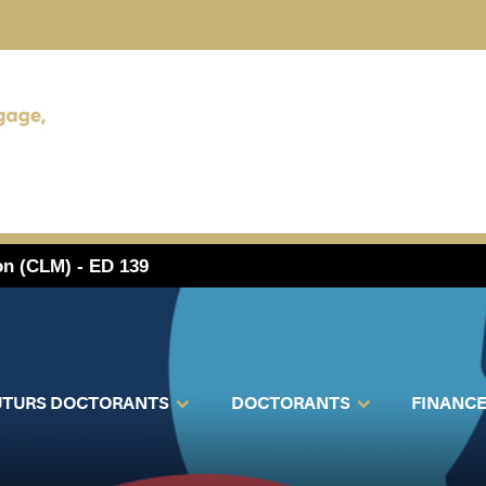
on (CLM) - ED 139
UTURS DOCTORANTS
DOCTORANTS
FINANC