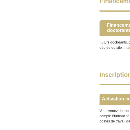
Financem
Financeme
doctorants
Futurs doctorants, 
dédiée du site :
htt
Inscriptio
Activation c
Vous venez de recev
compte étudiant ce
postes de travail d