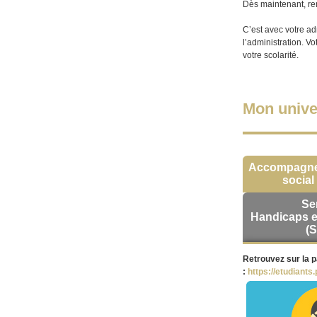
Dès maintenant, r
C’est avec votre a
l’administration. V
votre scolarité.
Mon univer
Accompagn
social
Se
Handicaps et
(
Retrouvez sur la p
:
https://etudiant