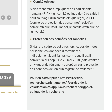
Comité éthique
Si vos recherches impliquent des participants
humains (RIPH), un comité éthique doit être saisi. Il
peut soit s'agir d'un comité éthique légal, le CPP
(comité de protection des personnes), soit d'un
comité éthique institutionnel, le comité d'éthique de
l'université.
Protection des données personnelles
Si dans le cadre de votre recherche, des données
personnelles (données directement ou
indirectement identifiantes) sont recueillies, il
convient alors depuis le 25 mai 2018 (date d'entrée
en vigueur du règlement européen sur la protection
des données) de tenir un registre de traitement.
ED 139
Pour en savoir plus :
https://direction-
recherche.parisnanterre.fr/service-de-la-
valorisation-et-appui-a-la-recherche/rgpd-et-
ethique-de-la-recherche
isnanterre.fr/