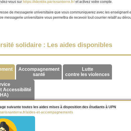
endez-vous sur
https://identite.parisnanterre.fr/
et activez votre compte.
dresse de messagerie universitaire que vous communiquerez avec les enseignant·e
otre messagerie universitaire vous permettra de recevoir tout courrier relatif au dér
sité solidaire : Les aides disponibles
ement
Accompagnement
Lutte
santé
contre les violences
rvice
 Accessibilité
SHA)
age suivante toutes les aides mises à disposition des étudiants à UPN
s.parisnanterre.fr/aides-et-accompagnements