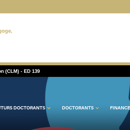
on (CLM) - ED 139
UTURS DOCTORANTS
DOCTORANTS
FINANC