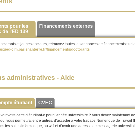
ents
nts pour les
Financements externes
 de l'ED 139
doctorants et jeunes docteurs, retrouvez toutes les annonces de financements sur l
ps://ed-clm.parisnanterre.fr/financements/doctorants
ns administratives - Aide
ompte étudiant
CVEC
oir votre carte d’étudiant·e pour l’année universitaire ? Vous devez maintenant act
 qui vous permettra, entre autres, d’accéder à votre Espace Numérique de Travail 
ans les salles informatique, au wifi et d’avoir une adresse de messagerie universitai