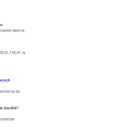
on
erranée dans le
e
 SCD, l’ACA², le
erre.fr
cherche ou du
la Société”.
Recherche