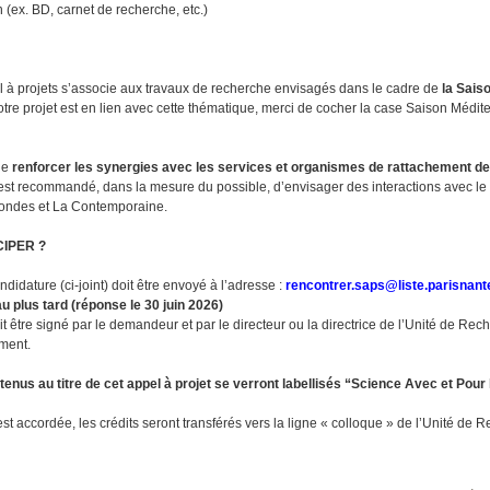
 (ex. BD, carnet de recherche, etc.)
l à projets s’associe aux travaux de recherche envisagés dans le cadre de
la Sais
votre projet est en lien avec cette thématique, merci de cocher la case Saison Médit
de
renforcer les synergies avec les services et organismes de rattachement d
l est recommandé, dans la mesure du possible, d’envisager des interactions avec le
ndes et La Contemporaine.
IPER ?
didature (ci-joint) doit être envoyé à l’adresse :
rencontrer.saps@liste.parisnant
u plus tard (réponse le 30 juin 2026)
t être signé par le demandeur et par le directeur ou la directrice de l’Unité de Re
ement.
tenus au titre de cet appel à projet se verront labellisés “Science Avec et Pour 
st accordée, les crédits seront transférés vers la ligne « colloque » de l’Unité de 