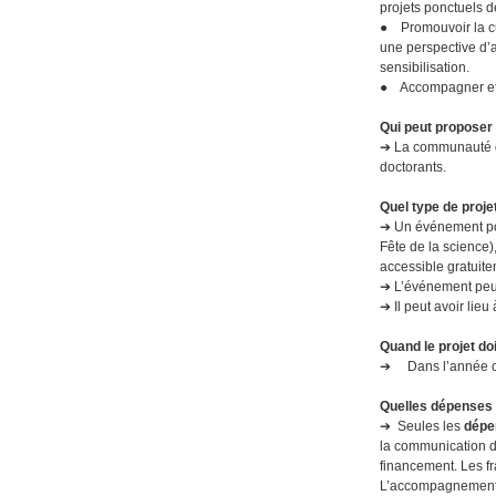
projets ponctuels de
● Promouvoir la cul
une perspective d’a
sensibilisation.
● Accompagner et e
Qui peut proposer 
➔ La communauté de
doctorants.
Quel type de proje
➔ Un événement ponc
Fête de la science)
accessible gratuite
➔ L’événement peut
➔ Il peut avoir lieu
Quand le projet doit
➔ Dans l’année civ
Quelles dépenses s
➔ Seules les
dépen
la communication de
financement. Les fr
L’accompagnement à 