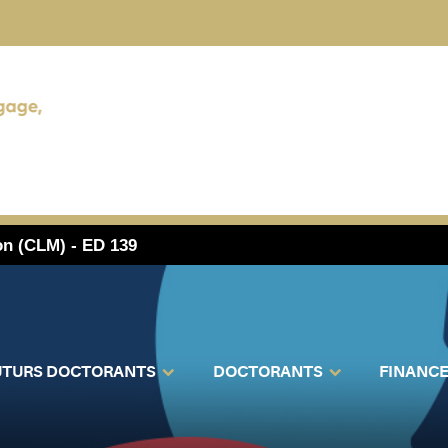
on (CLM) - ED 139
UTURS DOCTORANTS
DOCTORANTS
FINANC