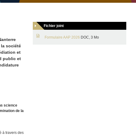
Fichier joint
Formulaire AAP 2026
DOC, 3 Mo
Nanterre
la société
diation et
 public et
andidature
ns science
mination de la
é à travers des