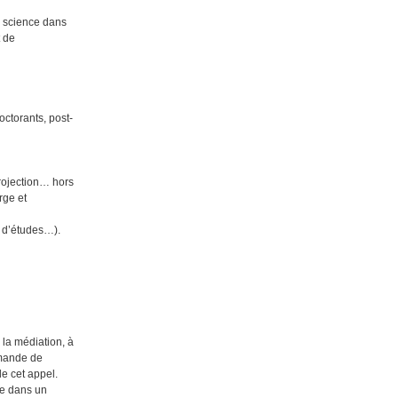
a science dans
t de
ctorants, post-
projection… hors
rge et
e d’études…).
 la médiation, à
emande de
e cet appel.
ue dans un