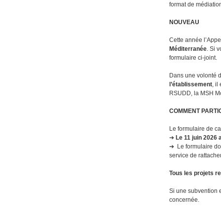
format de médiation
NOUVEAU
Cette année l’Appe
Méditerranée
. Si 
formulaire ci-joint.
Dans une volonté 
l’établissement
, i
RSUDD, la MSH Mo
COMMENT PARTIC
Le formulaire de can
➔
Le 11 juin 2026 a
➔ Le formulaire doi
service de rattach
Tous les projets re
Si une subvention e
concernée.