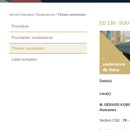
Version française
/
Soutenances
/
Thèses soutenues
ED 139 - S
Procédure
Prochaines soutenances
Thèses soutenues
Label européen
Date(s)
Lieu(x)
M. GERARD KUB
Humaines
Section CNU :
70 -