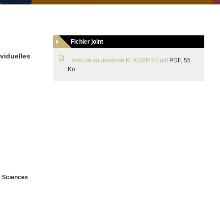
Fichier joint
ividuelles
Avis de soutenance M. KUBRYK.pdf
PDF, 55
Ko
t Sciences