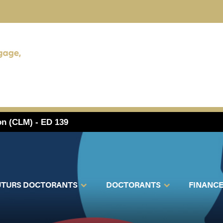
on (CLM) - ED 139
UTURS DOCTORANTS
DOCTORANTS
FINANC